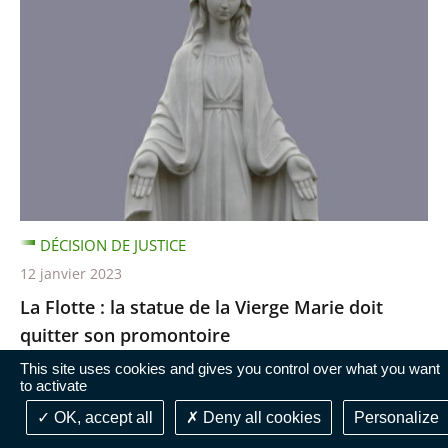
DÉCISION DE JUSTICE
12 janvier 2023
La Flotte : la statue de la Vierge Marie doit
quitter son promontoire
Par un arrêt rendu le 12 janvier 2023, la cour
This site uses cookies and gives you control over what you want
to activate
administrative d’appel de Bordeaux confirme
OK, accept all
Deny all cookies
Personalize
l’obligation pour le maire de la commune de La