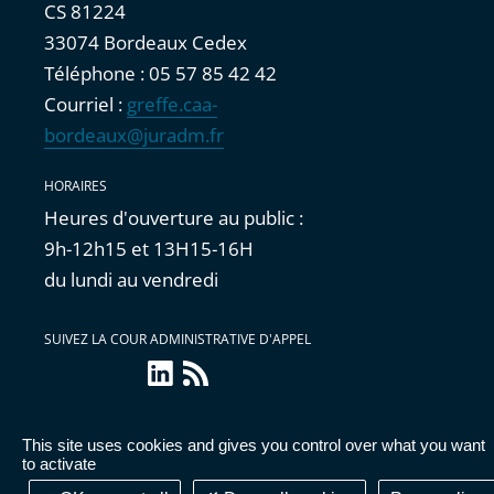
CS 81224
33074 Bordeaux Cedex
Téléphone : 05 57 85 42 42
Courriel :
greffe.caa-
bordeaux@juradm.fr
HORAIRES
Heures d'ouverture au public :
9h-12h15 et 13H15-16H
du lundi au vendredi
SUIVEZ LA COUR ADMINISTRATIVE D'APPEL
LinkedIn
Flux
RSS
This site uses cookies and gives you control over what you want
Accessibilité : partiellement conforme
|
Mentions
to activate
légales
|
Cookies
|
Données personnelles