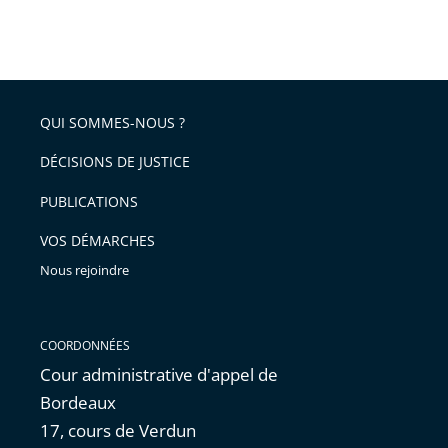
réduire
partage
Passer
la
taille
de
le
de
la
l'article
partage
police
pour
de
arriver
QUI SOMMES-NOUS ?
l'article
après
pour
DÉCISIONS DE JUSTICE
arriver
PUBLICATIONS
avant
VOS DÉMARCHES
Nous rejoindre
COORDONNÉES
Cour administrative d'appel de
Bordeaux
17, cours de Verdun