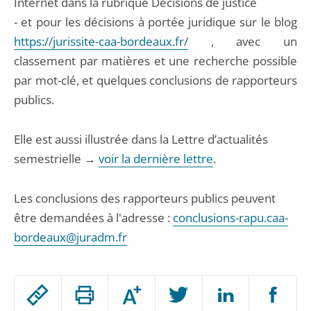
Internet dans la rubrique Décisions de justice
- et pour les décisions à portée juridique sur le blog
https://jurissite-caa-bordeaux.fr/
, avec un
classement par matières et une recherche possible
par mot-clé, et quelques conclusions de rapporteurs
publics.
Elle est aussi illustrée dans la Lettre d’actualités
semestrielle →
voir la dernière lettre
.
Les conclusions des rapporteurs publics peuvent
être demandées à l'adresse :
conclusions-rapu.caa-
bordeaux@juradm.fr
Passer
Augmenter
le
ou