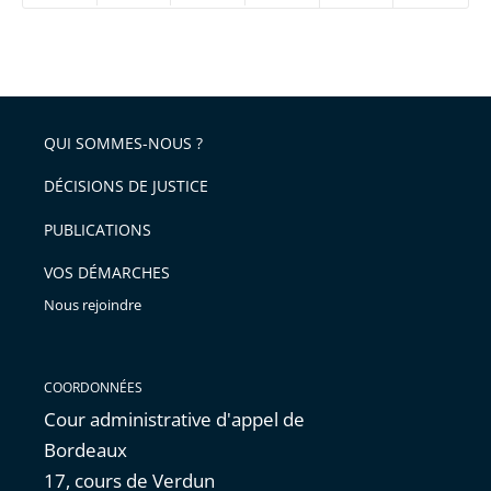
réduire
partage
Passer
la
taille
de
le
de
la
l'article
partage
police
pour
de
arriver
QUI SOMMES-NOUS ?
l'article
après
pour
DÉCISIONS DE JUSTICE
arriver
PUBLICATIONS
avant
VOS DÉMARCHES
Nous rejoindre
COORDONNÉES
Cour administrative d'appel de
Bordeaux
17, cours de Verdun