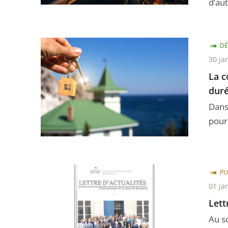
d’aut
DÉ
30 ja
La c
dur
Dans
pour
PU
01 ja
Lett
Au s