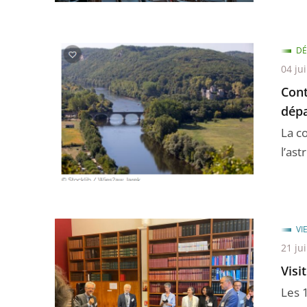
DÉ
04 jui
Cont
dépa
La c
l’ast
VI
21 ju
Visi
Les 