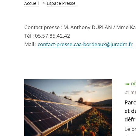
Accueil
Espace Presse
Contact presse : M. Anthony DUPLAN / Mme Ka
Tél : 05.57.85.42.42
Mail :
contact-presse.caa-bordeaux@juradm.fr
DÉ
21 ma
Parc
et d
déf
Le p