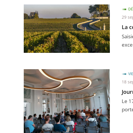
DÉ
29 se
La c
Sais
excep
VI
18 se
Jour
Le 1
port