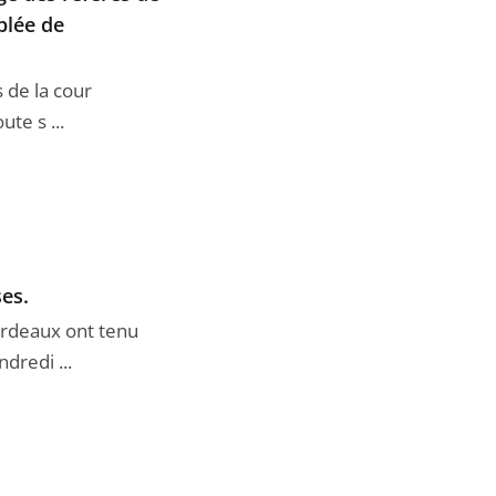
blée de
s de la cour
te s ...
ses.
Bordeaux ont tenu
dredi ...