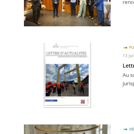
renco
PU
13 ju
Lett
Au s
juri
VI