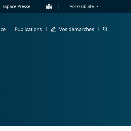
Espace Presse
Accessibilité
ice
Publications
Vos démarches
Ouvrir
la
modale
de
recherche