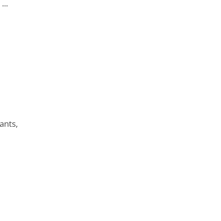
...
ants,