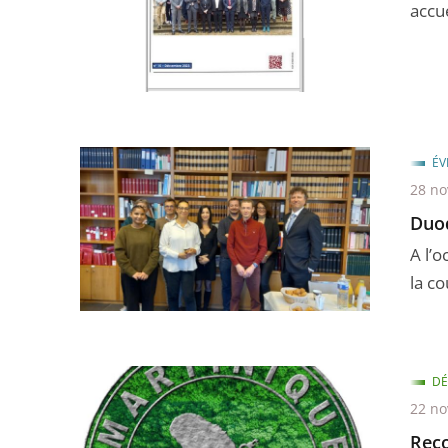
accu
ÉV
28 n
Duod
A l’
la c
DÉ
22 n
Reco