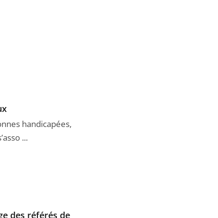
ux
sonnes handicapées,
asso ...
ge des référés de