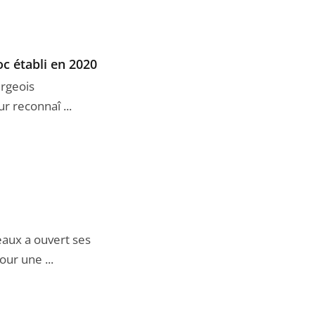
c établi en 2020
urgeois
r reconnaî ...
eaux a ouvert ses
ur une ...