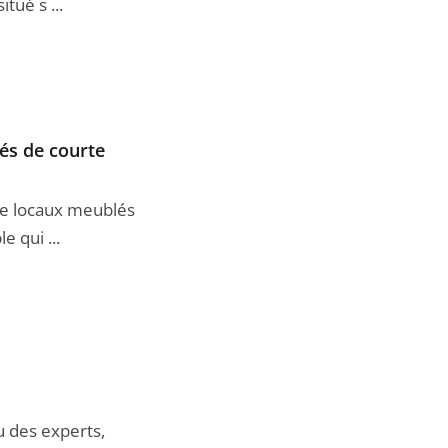
tué s ...
és de courte
de locaux meublés
 qui ...
u des experts,