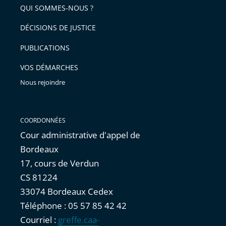
arriver
QUI SOMMES-NOUS ?
l'article
après
pour
DÉCISIONS DE JUSTICE
arriver
PUBLICATIONS
avant
VOS DÉMARCHES
Nous rejoindre
COORDONNÉES
Cour administrative d'appel de
Bordeaux
17, cours de Verdun
CS 81224
33074 Bordeaux Cedex
Téléphone : 05 57 85 42 42
Courriel :
greffe.caa-