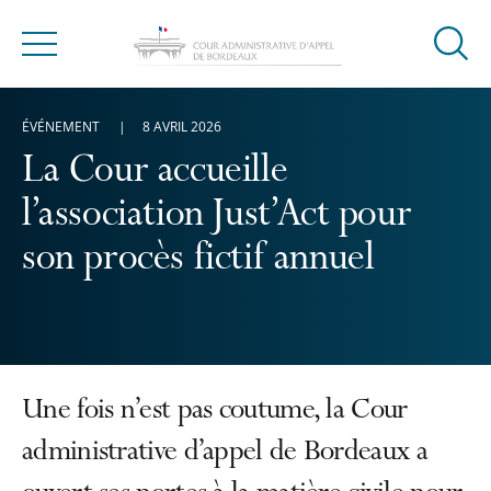
Ouvrir
Menu
la
modal
ÉVÉNEMENT
8 AVRIL 2026
de
reche
La Cour accueille
l’association Just’Act pour
son procès fictif annuel
Une fois n’est pas coutume, la Cour
administrative d’appel de Bordeaux a