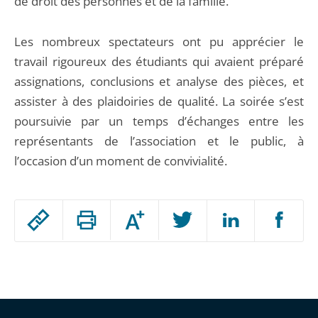
de droit des personnes et de la famille.
Les nombreux spectateurs ont pu apprécier le
travail rigoureux des étudiants qui avaient préparé
assignations, conclusions et analyse des pièces, et
assister à des plaidoiries de qualité. La soirée s’est
poursuivie par un temps d’échanges entre les
représentants de l’association et le public, à
l’occasion d’un moment de convivialité.
Passer
Augmenter
le
ou
réduire
partage
Passer
la
taille
de
le
de
la
l'article
partage
police
pour
de