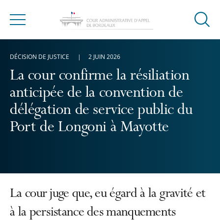
Ouvrir
Menu
la
modal
DÉCISION DE JUSTICE
2 JUIN 2026
de
reche
La cour confirme la résiliation
anticipée de la convention de
délégation de service public du
Port de Longoni à Mayotte
La cour juge que, eu égard à la gravité et
à la persistance des manquements